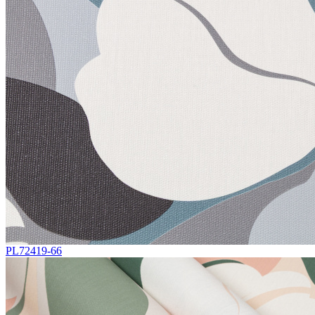
PL72419-66