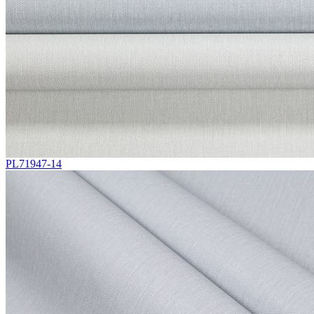
PL71947-14