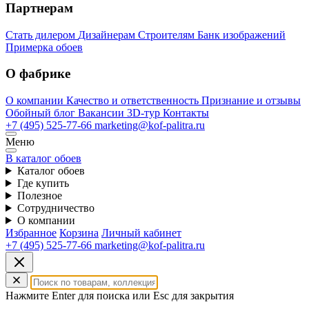
Партнерам
Стать дилером
Дизайнерам
Строителям
Банк изображений
Примерка обоев
О фабрике
О компании
Качество и ответственность
Признание и отзывы
Обойный блог
Вакансии
3D-тур
Контакты
+7 (495) 525-77-66
marketing@kof-palitra.ru
Меню
В каталог обоев
Каталог обоев
Где купить
Полезное
Сотрудничество
О компании
Избранное
Корзина
Личный кабинет
+7 (495) 525-77-66
marketing@kof-palitra.ru
Нажмите Enter для поиска или Esc для закрытия