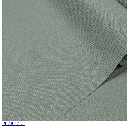
PL72947-71