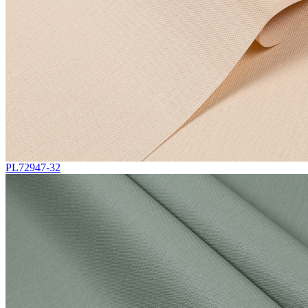
PL72947-32