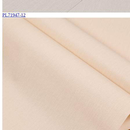
PL71947-12