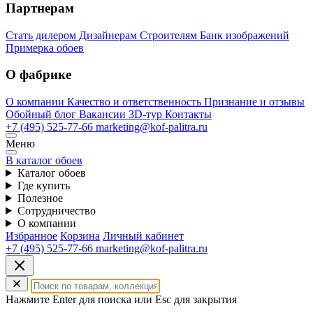
Партнерам
Стать дилером
Дизайнерам
Строителям
Банк изображений
Примерка обоев
О фабрике
О компании
Качество и ответственность
Признание и отзывы
Обойный блог
Вакансии
3D-тур
Контакты
+7 (495) 525-77-66
marketing@kof-palitra.ru
Меню
В каталог обоев
Каталог обоев
Где купить
Полезное
Сотрудничество
О компании
Избранное
Корзина
Личный кабинет
+7 (495) 525-77-66
marketing@kof-palitra.ru
Нажмите Enter для поиска или Esc для закрытия