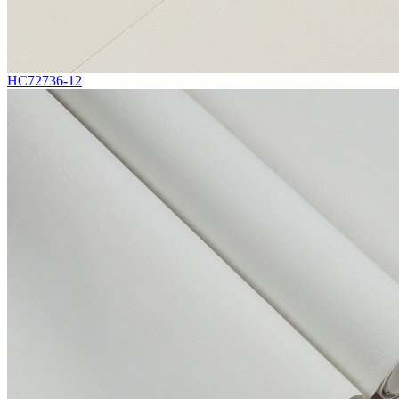
HC72736-12