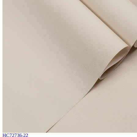
HC72736-22