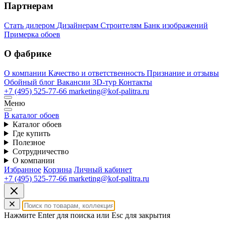
Партнерам
Стать дилером
Дизайнерам
Строителям
Банк изображений
Примерка обоев
О фабрике
О компании
Качество и ответственность
Признание и отзывы
Обойный блог
Вакансии
3D-тур
Контакты
+7 (495) 525-77-66
marketing@kof-palitra.ru
Меню
В каталог обоев
Каталог обоев
Где купить
Полезное
Сотрудничество
О компании
Избранное
Корзина
Личный кабинет
+7 (495) 525-77-66
marketing@kof-palitra.ru
Нажмите Enter для поиска или Esc для закрытия