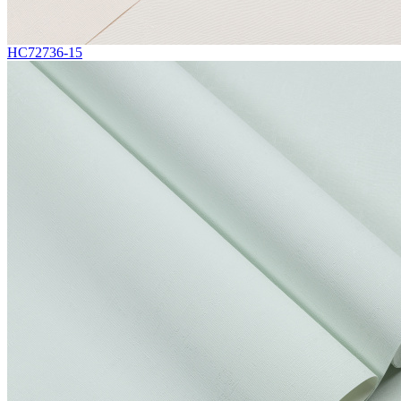
HC72736-15