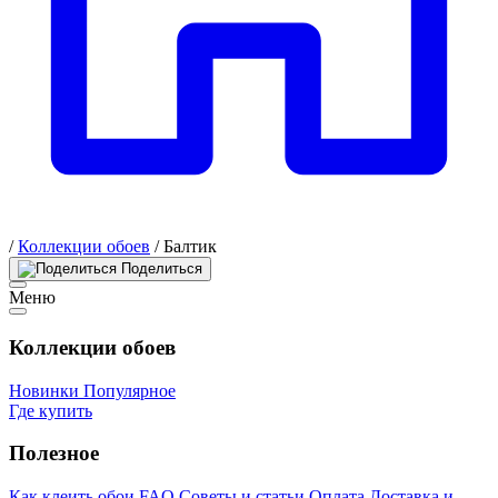
/
Коллекции обоев
/
Балтик
Поделиться
Меню
Коллекции обоев
Новинки
Популярное
Где купить
Полезное
Как клеить обои
FAQ
Советы и статьи
Оплата
Доставка и