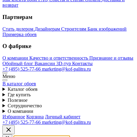
возврат
Партнерам
Стать дилером
Дизайнерам
Строителям
Банк изображений
Примерка обоев
О фабрике
О компании
Качество и ответственность
Признание и отзывы
Обойный блог
Вакансии
3D-тур
Контакты
+7 (495) 525-77-66
marketing@kof-palitra.ru
Меню
В каталог обоев
Каталог обоев
Где купить
Полезное
Сотрудничество
О компании
Избранное
Корзина
Личный кабинет
+7 (495) 525-77-66
marketing@kof-palitra.ru