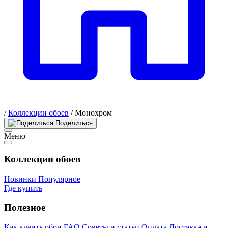
/
Коллекции обоев
/
Монохром
Поделиться
Меню
Коллекции обоев
Новинки
Популярное
Где купить
Полезное
Как клеить обои
FAQ
Советы и статьи
Оплата
Доставка и