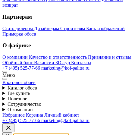
возврат
Партнерам
Стать дилером
Дизайнерам
Строителям
Банк изображений
Примерка обоев
О фабрике
О компании
Качество и ответственность
Признание и отзывы
Обойный блог
Вакансии
3D-тур
Контакты
+7 (495) 525-77-66
marketing@kof-palitra.ru
Меню
В каталог обоев
Каталог обоев
Где купить
Полезное
Сотрудничество
О компании
Избранное
Корзина
Личный кабинет
+7 (495) 525-77-66
marketing@kof-palitra.ru